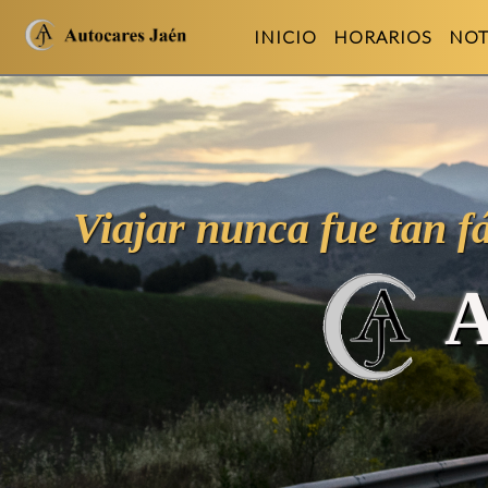
INICIO
HORARIOS
NOT
Viajar nunca fue tan f
A